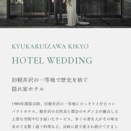
KYUKARUIZAWA KIKYO
HOTEL WEDDING
旧軽井沢の一等地で歴史を紡ぐ
隠れ家ホテル
1980年開業以降、旧軽井沢の一等地にひっそりと佇むコン
パクトホテル。
軽井沢の自然美と都会のモダンさが融合した
上質な空間や行き届いたサービス。
多くの著名人がその味を
求めて足繁く通う料理など、長岐に渡り愛され続けてきまし