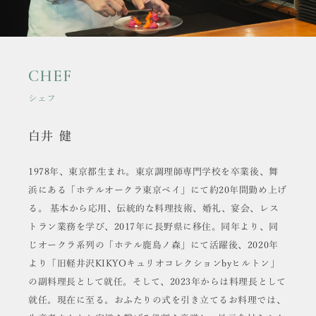
CHEF
シェフ
白井 健
1978年、東京都生まれ。東京調理師専門学校を卒業後、舞
浜にある「ホテルオークラ東京ベイ」にて約20年間勤め上げ
る。 基本から応用、伝統的な料理技術、婚礼、宴会、レス
トラン業務を学び、2017年に長野県に移住。同年より、同
じオークラ系列の「ホテル鹿島ノ森」にて活躍後、2020年
より「旧軽井沢KIKYOキュリオコレクションbyヒルトン」
の副料理長として就任。そして、2023年からは料理長として
就任。現在に至る。おふたりの式を引き立てるお料理では、